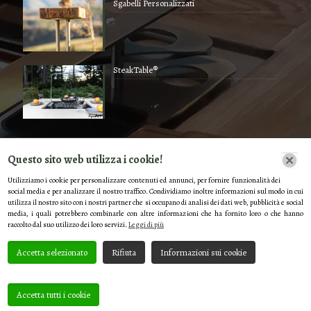
Sgabelli Personalizzati
SteakTable®
Contatti
Questo sito web utilizza i cookie!
Utilizziamo i cookie per personalizzare contenuti ed annunci, per fornire funzionalità dei
social media e per analizzare il nostro traffico. Condividiamo inoltre informazioni sul modo in cui
Via B. Buozzi, 2, 39100 Bolzano BZ, Italy
utilizza il nostro sito con i nostri partner che si occupano di analisi dei dati web, pubblicità e social
media, i quali potrebbero combinarle con altre informazioni che ha fornito loro o che hanno
+39 0471 922381
raccolto dal suo utilizzo dei loro servizi.
Leggi di più
memdexport@gmail.com
Accetta selezionato
Rifiuta
Informazioni sui cookie
Seguici Su
Accetta tutti i cookie